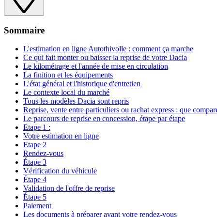
Sommaire
L'estimation en ligne Autothivolle : comment ça marche
Ce qui fait monter ou baisser la reprise de votre Dacia
Le kilométrage et l'année de mise en circulation
La finition et les équipements
L'état général et l'historique d'entretien
Le contexte local du marché
Tous les modèles Dacia sont repris
Reprise, vente entre particuliers ou rachat express : que compar
Le parcours de reprise en concession, étape par étape
Etape 1 :
Votre estimation en ligne
Etape 2
Rendez-vous
Étape 3
Vérification du véhicule
Étape 4
Validation de l'offre de reprise
Étape 5
Paiement
Les documents à préparer avant votre rendez-vous