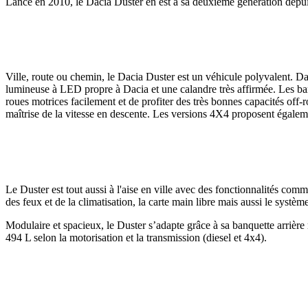
Lancé en 2010, le Dacia Duster en est à sa deuxième génération depu
Ville, route ou chemin, le Dacia Duster est un véhicule polyvalent. Da
lumineuse à LED propre à Dacia et une calandre très affirmée. Les barr
roues motrices facilement et de profiter des très bonnes capacités off-
maîtrise de la vitesse en descente. Les versions 4X4 proposent égalem
Le Duster est tout aussi à l'aise en ville avec des fonctionnalités c
des feux et de la climatisation, la carte main libre mais aussi le sy
Modulaire et spacieux, le Duster s’adapte grâce à sa banquette arrière
494 L selon la motorisation et la transmission (diesel et 4x4).