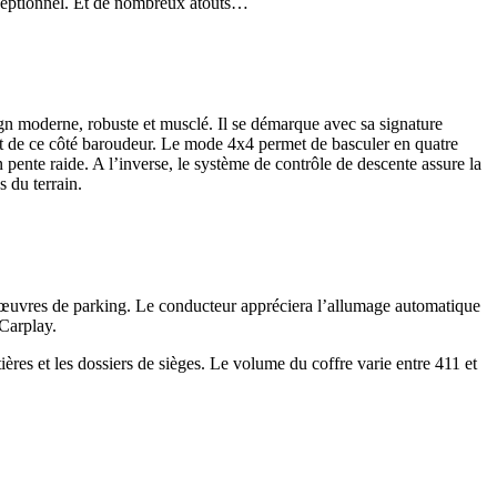
xceptionnel. Et de nombreux atouts…
ign moderne, robuste et musclé. Il se démarque avec sa signature
nent de ce côté baroudeur. Le mode 4x4 permet de basculer en quatre
 pente raide. A l’inverse, le système de contrôle de descente assure la
 du terrain.
manœuvres de parking. Le conducteur appréciera l’allumage automatique
 Carplay.
res et les dossiers de sièges. Le volume du coffre varie entre 411 et