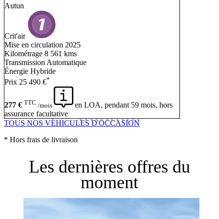
Autun
Crit'air
C
Mise en circulation
2025
M
Kilométrage
8 561 kms
Transmission
Automatique
T
Énergie
Hybride
É
*
Prix
25 490 €
P
TTC
277 €
en LOA, pendant 59 mois, hors
/mois
assurance facultative
a
TOUS NOS VÉHICULES D'OCCASION
* Hors frais de livraison
Les dernières offres du
moment